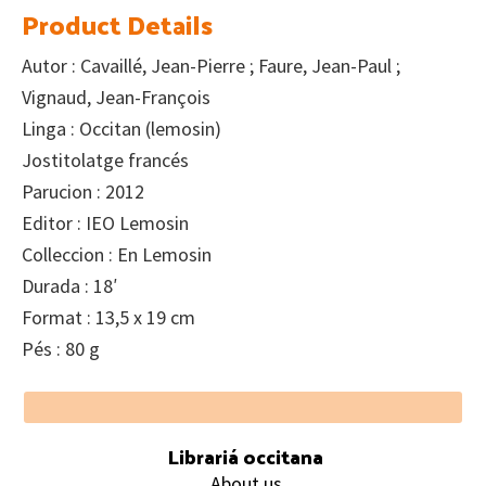
Product Details
Autor : Cavaillé, Jean-Pierre ; Faure, Jean-Paul ;
Vignaud, Jean-François
Linga : Occitan (lemosin)
Jostitolatge francés
Parucion : 2012
Editor : IEO Lemosin
Colleccion : En Lemosin
Durada : 18′
Format : 13,5 x 19 cm
Pés : 80 g
Footer
Librariá occitana
About us