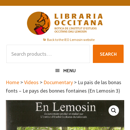
Skip
Skip
Skip
to
to
to
primary
main
footer
navigation
content
Back to the IEO Lemosin website
Search
SEARCH
for:
MENU
Home
>
Videos
>
Documentary
> Lu païs de las bonas
fonts – Le pays des bonnes fontaines (En Lemosin 3)