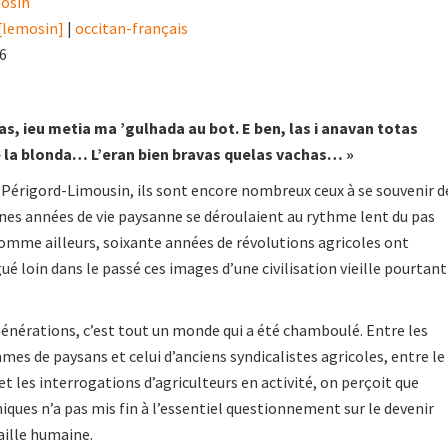
osin
[lemosin]
|
occitan-français
16
has, ieu metia ma ’gulhada au bot. E ben, las i anavan totas
 e la blonda… L’eran bien bravas quelas vachas… »
u Périgord-Limousin, ils sont encore nombreux ceux à se souvenir d
unes années de vie paysanne se déroulaient au rythme lent du pas
 comme ailleurs, soixante années de révolutions agricoles ont
ué loin dans le passé ces images d’une civilisation vieille pourtant
générations, c’est tout un monde qui a été chamboulé. Entre les
s de paysans et celui d’anciens syndicalistes agricoles, entre le
t les interrogations d’agriculteurs en activité, on perçoit que
niques n’a pas mis fin à l’essentiel questionnement sur le devenir
aille humaine.