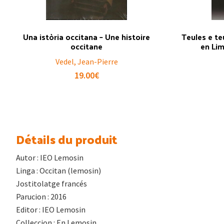
Una istòria occitana – Une histoire
Teules e te
occitane
en Lim
Vedel, Jean-Pierre
19.00
€
Détails du produit
Autor : IEO Lemosin
Linga : Occitan (lemosin)
Jostitolatge francés
Parucion : 2016
Editor : IEO Lemosin
Colleccion : En Lemosin