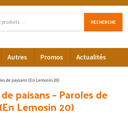
Recherche
RECHERCHE
pour :
Autres
Promos
Actualités
les de paysans (En Lemosin 20)
 de paisans – Paroles de
(En Lemosin 20)