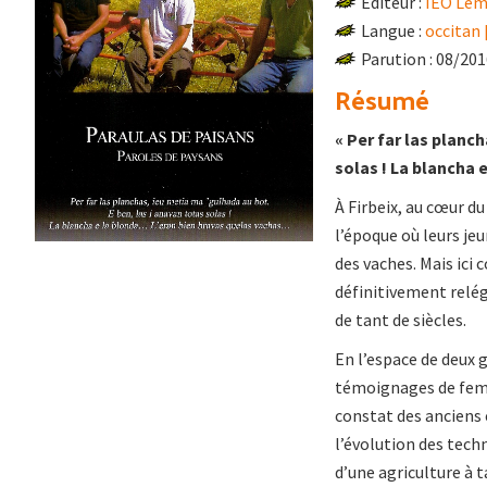
Éditeur :
IEO Lem
Langue :
occitan 
Parution : 08/20
Résumé
« Per far las planc
solas ! La blancha
À Firbeix, au cœur d
l’époque où leurs je
des vaches. Mais ici
définitivement relég
de tant de siècles.
En l’espace de deux 
témoignages de femme
constat des anciens e
l’évolution des tech
d’une agriculture à t