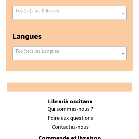
Tou(te)s les Éditeurs
Langues
Tou(te)s les Langues
Footer
Librariá occitana
Qui sommes-nous ?
Foire aux questions
Contactez-nous
Commande et livraison