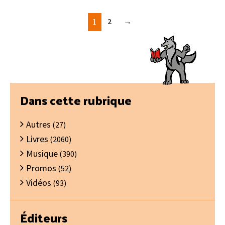
1
2
→
Barre
Dans cette rubrique
latérale
Autres
principale
(27)
Livres
(2060)
Musique
(390)
Promos
(52)
Vidéos
(93)
Éditeurs