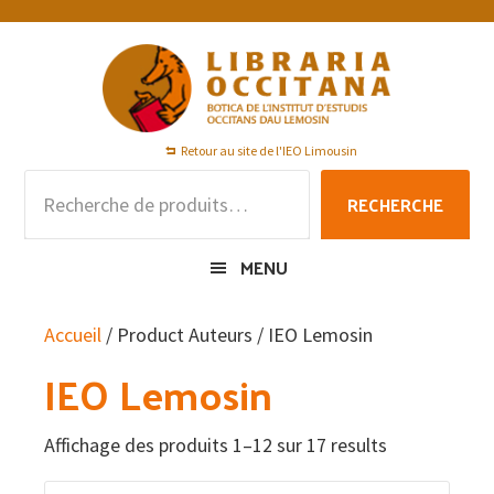
Passer
Passer
Passer
à
au
au
la
contenu
pied
navigation
principal
de
principale
page
Retour au site de l'IEO Limousin
Recherche
RECHERCHE
pour :
MENU
Accueil
/ Product Auteurs / IEO Lemosin
IEO Lemosin
Affichage des produits 1–12 sur 17 results