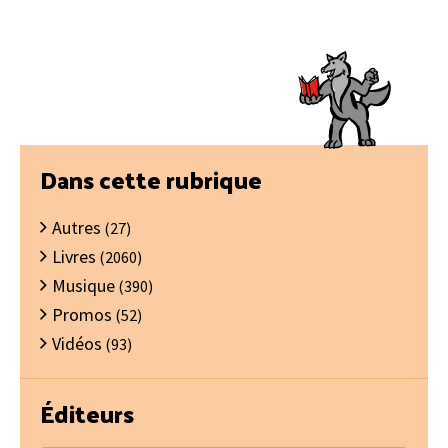
Barre
Dans cette rubrique
latérale
Autres
principale
(27)
Livres
(2060)
Musique
(390)
Promos
(52)
Vidéos
(93)
Éditeurs