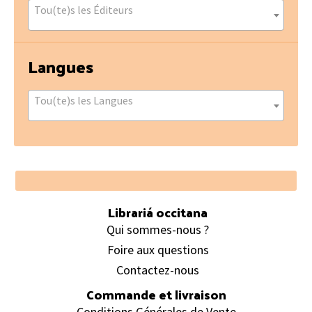
Tou(te)s les Éditeurs
Langues
Tou(te)s les Langues
Footer
Librariá occitana
Qui sommes-nous ?
Foire aux questions
Contactez-nous
Commande et livraison
Conditions Générales de Vente