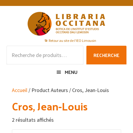
Passer
Passer
Passer
à
au
au
la
contenu
pied
navigation
principal
de
principale
page
Retour au site de l'IEO Limousin
Recherche
RECHERCHE
pour :
MENU
Accueil
/ Product Auteurs / Cros, Jean-Louis
Cros, Jean-Louis
2 résultats affichés