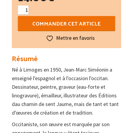
quantité
de
COMMANDER CET ARTICLE
Jean-
Marc
Mettre en favoris
Siméonin,
un
Résumé
auseu
Né à Limoges en 1950, Jean-Marc Siméonin a
lemotjaud
enseigné l'espagnol et à l'occasion l'occitan.
Dessinateur, peintre, graveur (eau-forte et
linogravure), émailleur, illustrateur des Éditions
dau chamin de sent Jaume, mais de tant et tant
d'œuvres de création et de tradition.
Occitaniste, son œuvre est marquée par son
engagement, la langue y étant toujours