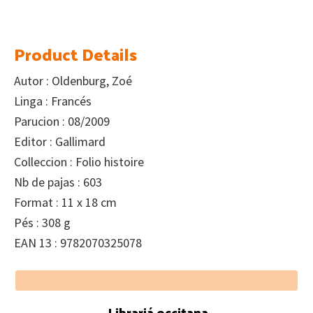
Product Details
Autor : Oldenburg, Zoé
Linga : Francés
Parucion : 08/2009
Editor : Gallimard
Colleccion : Folio histoire
Nb de pajas : 603
Format : 11 x 18 cm
Pés : 308 g
EAN 13 : 9782070325078
Footer
Librariá occitana