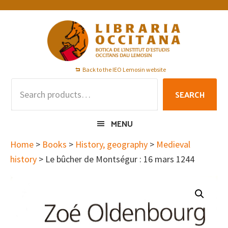
Skip
Skip
Skip
to
to
to
primary
main
footer
navigation
content
Back to the IEO Lemosin website
Search
SEARCH
for:
MENU
Home
>
Books
>
History, geography
>
Medieval
history
> Le bûcher de Montségur : 16 mars 1244