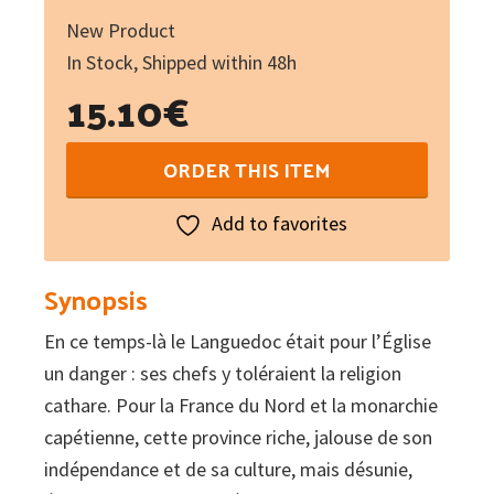
New Product
In Stock, Shipped within 48h
15.10
€
Le
ORDER THIS ITEM
bûcher
de
Add to favorites
Montségur
:
Synopsis
16
En ce temps-là le Languedoc était pour l’Église
mars
un danger : ses chefs y toléraient la religion
1244
cathare. Pour la France du Nord et la monarchie
quantity
capétienne, cette province riche, jalouse de son
indépendance et de sa culture, mais désunie,