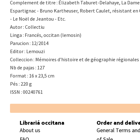
Complement de titre : Élizabeth Taburet-Delahaye, La Dame à 
Espartignac - Bruno Kartheuser, Robert Caulet, résistant en C
- Le Noël de Jeantou - Etc.
Autor : Collectiu
Linga : Francés, occitan (lemosin)
Parucion : 12/2014
Editor : Lemouzi
Colleccion : Mémoires d'histoire et de géographie régionales
Nb de pajas : 127
Format : 16 x 23,5 cm
Pés : 220 g
ISSN : 00240761
Footer
Librariá occitana
Order and deliv
About us
General Terms and
FAQ
of Sale