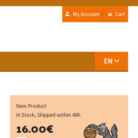
My Account
Cart
EN
New Product
In Stock, Shipped within 48h
Lemouzi
16.00
€
N°212
quantity