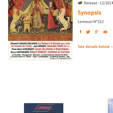
Release : 12/201
Synopsis
Lemouzi N°212
See details below