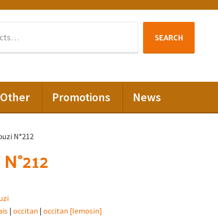
Search
SEARCH
for:
Other
Promotions
News
uzi N°212
 N°212
uzi
ais
|
occitan
|
occitan [lemosin]