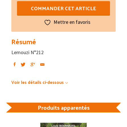
de
COMMANDER CET ARTICLE
Lemouzi
N°212
Mettre en favoris
Résumé
Lemouzi N°212
Voir les détails ci-dessous
Produits apparentés