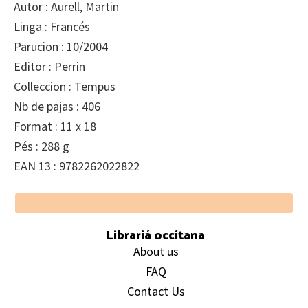
Autor : Aurell, Martin
Linga : Francés
Parucion : 10/2004
Editor : Perrin
Colleccion : Tempus
Nb de pajas : 406
Format : 11 x 18
Pés : 288 g
EAN 13 : 9782262022822
Footer
Librariá occitana
About us
FAQ
Contact Us