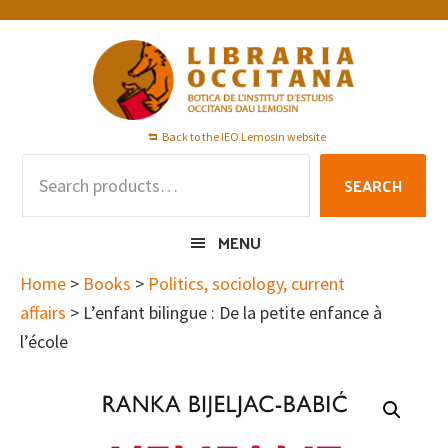
Skip
Skip
Skip
to
to
to
primary
main
footer
navigation
content
Back to the IEO Lemosin website
Search
SEARCH
for:
MENU
Home
>
Books
>
Politics, sociology, current
affairs
> L’enfant bilingue : De la petite enfance à
l’école