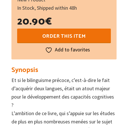
In Stock, Shipped within 48h
20.90
€
L'enfant
ORDER THIS ITEM
bilingue
:
Add to favorites
De
la
Synopsis
petite
Et si le bilinguisme précoce, c’est-à-dire le fait
enfance
d’acquérir deux langues, était un atout majeur
à
pour le développement des capacités cognitives
l'école
?
quantity
L’ambition de ce livre, qui s’appuie sur les études
de plus en plus nombreuses menées sur le sujet