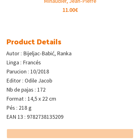
Minaudier, Jean-Pierre
11.00
€
Product Details
Autor : Bijeljac-Babić, Ranka
Linga : Francés
Parucion : 10/2018
Editor : Odile Jacob
Nb de pajas : 172
Format : 14,5 x 22 cm
Pés : 218 g
EAN 13 : 9782738135209
Footer