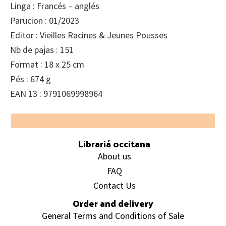
Linga : Francés – anglés
Parucion : 01/2023
Editor : Vieilles Racines & Jeunes Pousses
Nb de pajas : 151
Format : 18 x 25 cm
Pés : 674 g
EAN 13 : 9791069998964
Footer
Librariá occitana
About us
FAQ
Contact Us
Order and delivery
General Terms and Conditions of Sale