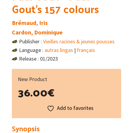
Gout’s 157 colours
Brémaud, Iris
Cardon, Dominique
Publisher :
Vieilles racines & jeunes pousses
Language :
autras lingas
|
français
Release : 01/2023
New Product
36.00
€
Add to favorites
Synopsis