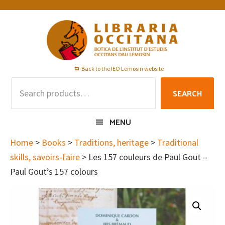
Skip
Skip
Skip
to
to
to
primary
main
footer
navigation
content
Back to the IEO Lemosin website
Search
SEARCH
for:
MENU
Home
>
Books
>
Traditions, heritage
>
Traditional
skills, savoirs-faire
> Les 157 couleurs de Paul Gout –
Paul Gout’s 157 colours