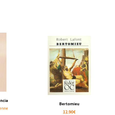
éncia
Bertomieu
ienne
12.90
€