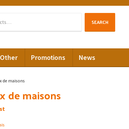
Search
SEARCH
for:
Other
Promotions
News
x de maisons
ux de maisons
st
ais