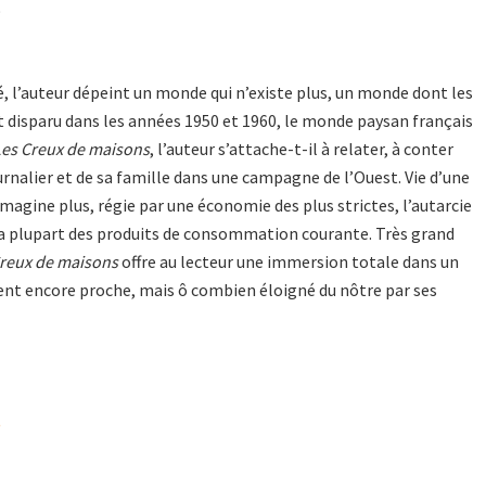
9
té, l’auteur dépeint un monde qui n’existe plus, un monde dont les
t disparu dans les années 1950 et 1960, le monde paysan français
Les Creux de maisons
, l’auteur s’attache-t-il à relater, à conter
ournalier et de sa famille dans une cam­pagne de l’Ouest. Vie d’une
imagine plus, régie par une économie des plus strictes, l’autarcie
la plupart des produits de consommation cou­rante. Très grand
Creux de maisons
offre au lecteur une immersion totale dans un
ent encore proche, mais ô combien éloigné du nôtre par ses