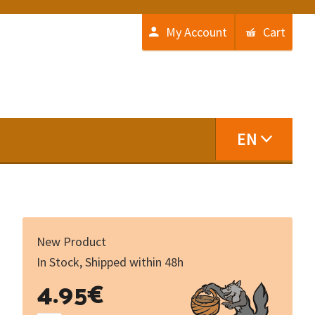
My Account
Cart
EN
New Product
In Stock, Shipped within 48h
Les
4.95
€
Creux
de