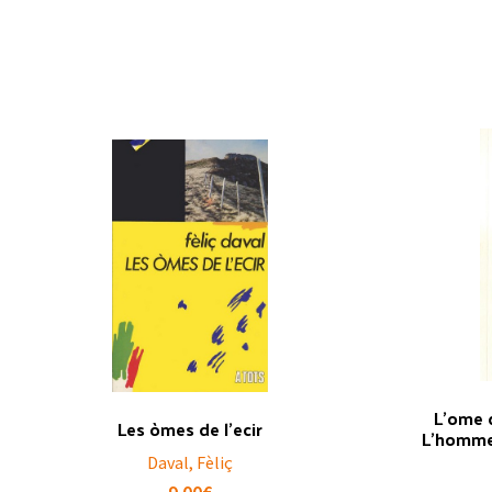
L’ome 
Les òmes de l’ecir
L’homme 
Daval, Fèliç