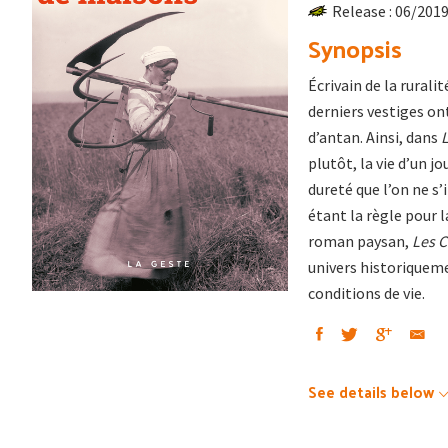
Release : 06/201
Synopsis
Écrivain de la rurali
derniers vestiges on
d’an­tan. Ainsi, dans
plutôt, la vie d’un j
dureté que l’on ne s’
étant la règle pour 
roman paysan,
Les 
univers historiquem
conditions de vie.
See details below