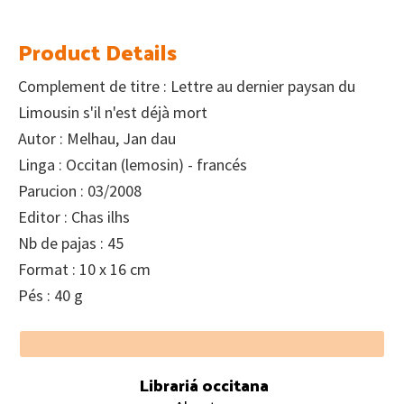
Product Details
Complement de titre : Lettre au dernier paysan du
Limousin s'il n'est déjà mort
Autor : Melhau, Jan dau
Linga : Occitan (lemosin) - francés
Parucion : 03/2008
Editor : Chas ilhs
Nb de pajas : 45
Format : 10 x 16 cm
Pés : 40 g
Footer
Librariá occitana