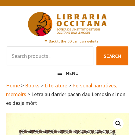
Skip
Skip
Skip
to
to
to
primary
main
footer
navigation
content
Back to the IEO Lemosin website
Search
SEARCH
for:
MENU
Home
>
Books
>
Literature
>
Personal narratives,
memoirs
> Letra au darrier pacan dau Lemosin si non
es desja mòrt