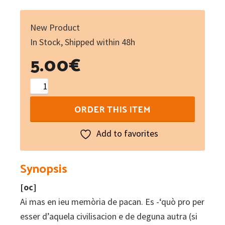
New Product
In Stock, Shipped within 48h
5.00
€
Letra
au
ORDER THIS ITEM
darrier
pacan
Add to favorites
dau
Lemosin
Synopsis
si
[oc]
non
Ai mas en ieu memòria de pacan. Es -‘quò pro per
es
esser d’aquela civilisacion e de deguna autra (si
desja