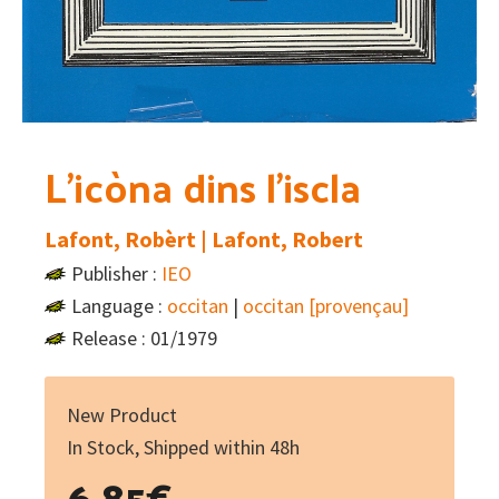
L’icòna dins l’iscla
Lafont, Robèrt | Lafont, Robert
Publisher :
IEO
Language :
occitan
|
occitan [provençau]
Release : 01/1979
New Product
In Stock, Shipped within 48h
6.85
€