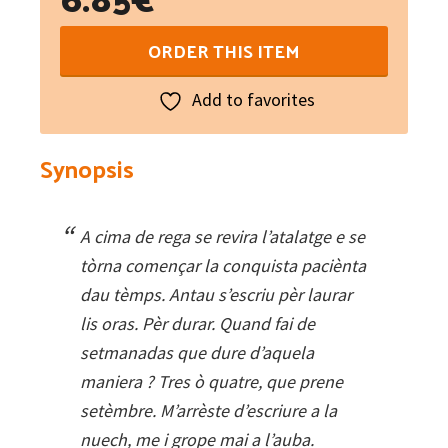
L'icòna
ORDER THIS ITEM
dins
l'iscla
Add to favorites
quantity
Synopsis
A cima de rega se revira l’atalatge e se
tòrna començar la conquista paciènta
dau tèmps. Antau s’escriu pèr laurar
lis oras. Pèr durar. Quand fai de
setmanadas que dure d’aquela
maniera ? Tres ò quatre, que prene
setèmbre. M’arrèste d’escriure a la
nuech, me i grope mai a l’auba.