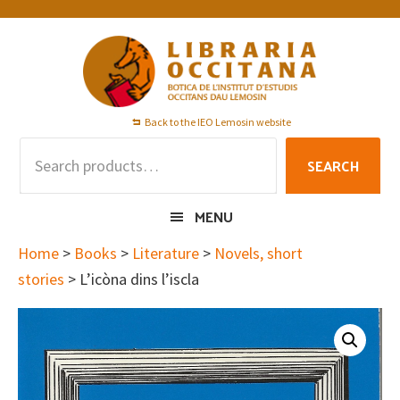
Skip
Skip
Skip
to
to
to
primary
main
footer
navigation
content
Back to the IEO Lemosin website
Search
SEARCH
for:
MENU
Home
>
Books
>
Literature
>
Novels, short
stories
> L’icòna dins l’iscla