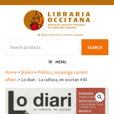
Skip
Skip
Skip
to
to
to
primary
main
footer
navigation
content
Back to the IEO Lemosin website
Search
SEARCH
for:
MENU
Home
>
Books
>
Politics, sociology, current
affairs
> Lo diari : La cultura, en occitan #43