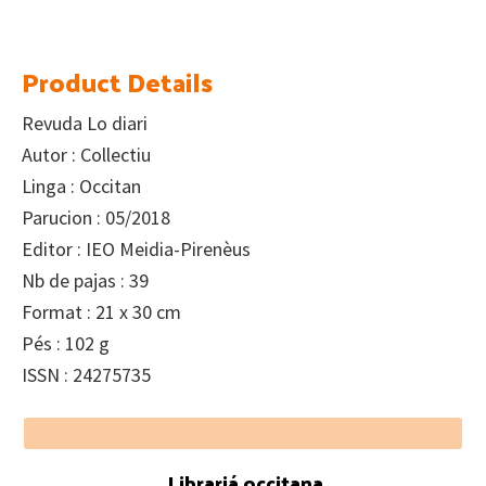
Product Details
Revuda Lo diari
Autor : Collectiu
Linga : Occitan
Parucion : 05/2018
Editor : IEO Meidia-Pirenèus
Nb de pajas : 39
Format : 21 x 30 cm
Pés : 102 g
ISSN : 24275735
Footer
Librariá occitana