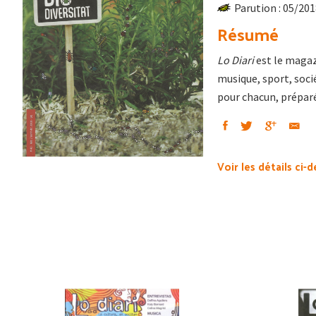
Parution : 05/20
Résumé
Lo Diari
est le magazi
musique, sport, soci
pour chacun, préparé
Voir les détails ci-