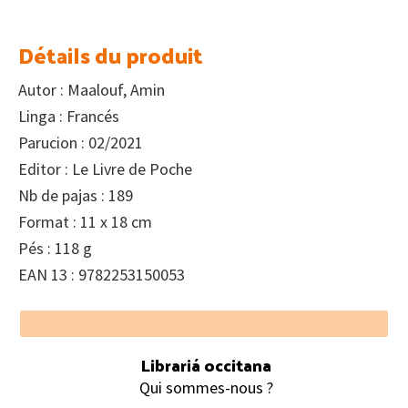
Détails du produit
Autor : Maalouf, Amin
Linga : Francés
Parucion : 02/2021
Editor : Le Livre de Poche
Nb de pajas : 189
Format : 11 x 18 cm
Pés : 118 g
EAN 13 : 9782253150053
Footer
Librariá occitana
Qui sommes-nous ?