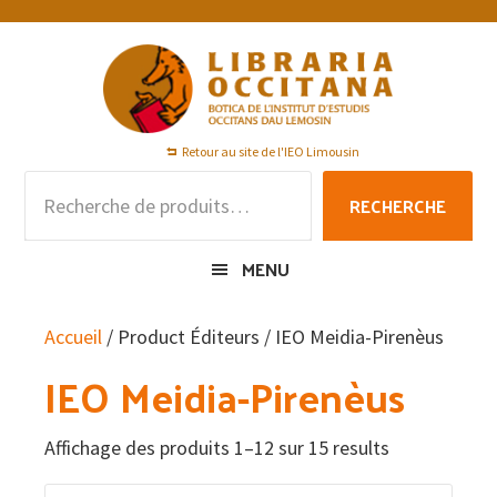
Passer
Passer
Passer
à
au
au
la
contenu
pied
navigation
principal
de
principale
page
Retour au site de l'IEO Limousin
Recherche
RECHERCHE
pour :
MENU
Accueil
/ Product Éditeurs / IEO Meidia-Pirenèus
IEO Meidia-Pirenèus
Affichage des produits 1–12 sur 15 results