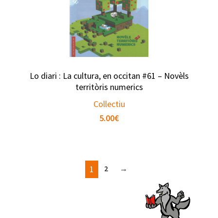
Lo diari : La cultura, en occitan #61 – Novèls
territòris numerics
Collectiu
5.00
€
1
2
→