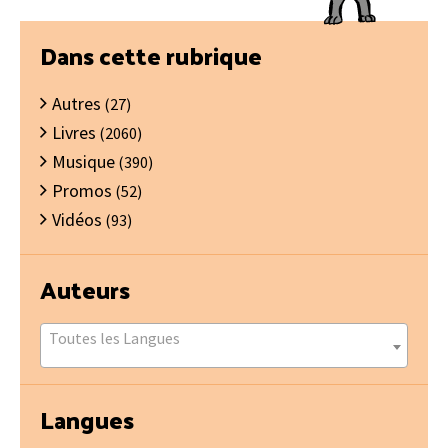
Barre
Dans cette rubrique
latérale
Autres
principale
(27)
Livres
(2060)
Musique
(390)
Promos
(52)
Vidéos
(93)
Auteurs
Toutes les Langues
Langues