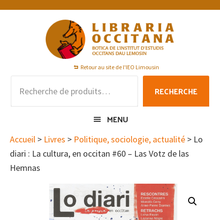
Passer
Passer
Passer
à
au
au
la
contenu
pied
navigation
principal
de
principale
page
Retour au site de l'IEO Limousin
Recherche
RECHERCHE
pour :
MENU
Accueil
>
Livres
>
Politique, sociologie, actualité
> Lo
diari : La cultura, en occitan #60 – Las Votz de las
Hemnas