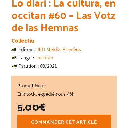
Lo diari : La cultura, en
occitan #60 – Las Votz
de las Hemnas
Collectiu
Éditeur :
IEO Meidia-Pirenèus
Langue :
occitan
Parution : 03/2021
Produit Neuf
En stock, expédié sous 48h
5.00
€
quantité
COMMANDER CET ARTICLE
de