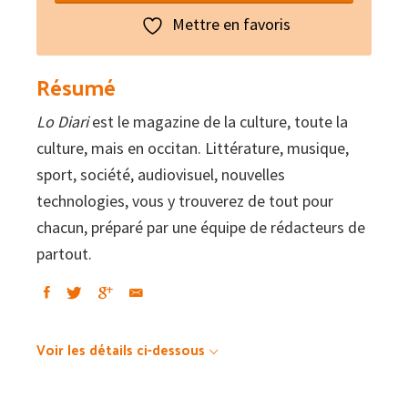
Lo
Mettre en favoris
diari
:
Résumé
La
Lo Diari
est le magazine de la culture, toute la
cultura,
culture, mais en occitan. Littérature, musique,
en
sport, société, audiovisuel, nouvelles
occitan
technologies, vous y trouverez de tout pour
#60
chacun, préparé par une équipe de rédacteurs de
–
partout.
Las
Votz
de
las
Voir les détails ci-dessous
Hemnas