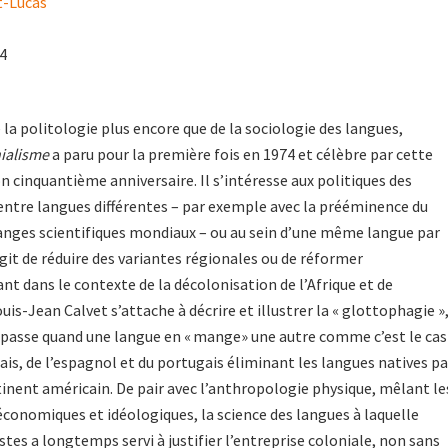
-Lucas
24
 la politologie plus encore que de la sociologie des langues,
nialisme
a paru pour la première fois en 1974 et célèbre par cette
n cinquantième anniversaire. Il s’intéresse aux politiques des
 entre langues différentes – par exemple avec la prééminence du
anges scientifiques mondiaux – ou au sein d’une même langue par
agit de réduire des variantes régionales ou de réformer
nt dans le contexte de la décolonisation de l’Afrique et de
is-Jean Calvet s’attache à décrire et illustrer la « glottophagie »
se passe quand une langue en « mange» une autre comme c’est le cas
lais, de l’espagnol et du portugais éliminant les langues natives pa
tinent américain. De pair avec l’anthropologie physique, mêlant le
 économiques et idéologiques, la science des langues à laquelle
istes a longtemps servi à justifier l’entreprise coloniale, non sans