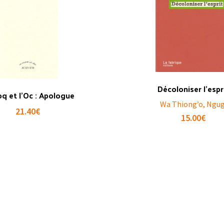
Décoloniser l’espr
oq et l’Oc : Apologue
Wa Thiong’o, Ngug
21.40
€
15.00
€