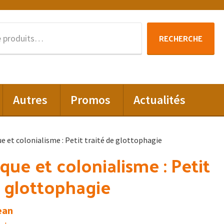
Recherche
RECHERCHE
pour :
Autres
Promos
Actualités
e et colonialisme : Petit traité de glottophagie
que et colonialisme : Petit
e glottophagie
ean