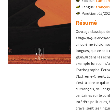
Éditeur :
Lambert
Langue :
français
Parution : 05/20
Résumé
Ouvrage classique de
Linguistique et colo
cinquième édition so
langues, que ce soit
globish
dans les éch
exemple lorsqu’il s’
l’orthographe. Écriva
l’Extrême-Orient, Lou
c’est-à-dire ce qui 
du français, de l’ang
centaines sur le con
intérêts politiques,
travaillent les lingu