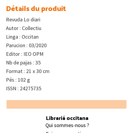
Détails du produit
Revuda Lo diari
Autor : Collectiu
Linga : Occitan
Parucion : 03/2020
Editor : IEO OPM
Nb de pajas : 35
Format : 21 x 30 cm
Pés : 102 g
ISSN : 24275735
Footer
Librariá occitana
Qui sommes-nous ?