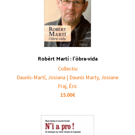
Robèrt Martí : l’òbra-vida
Collectiu
Daunís-Martí, Josiana | Daunis Marty, Josiane
Fraj, Éric
15.00
€