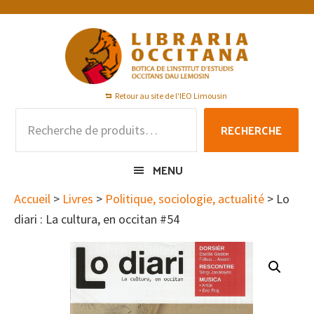
Passer
Passer
Passer
à
au
au
la
contenu
pied
navigation
principal
de
principale
page
Retour au site de l'IEO Limousin
Recherche
RECHERCHE
pour :
MENU
Accueil
>
Livres
>
Politique, sociologie, actualité
> Lo
diari : La cultura, en occitan #54