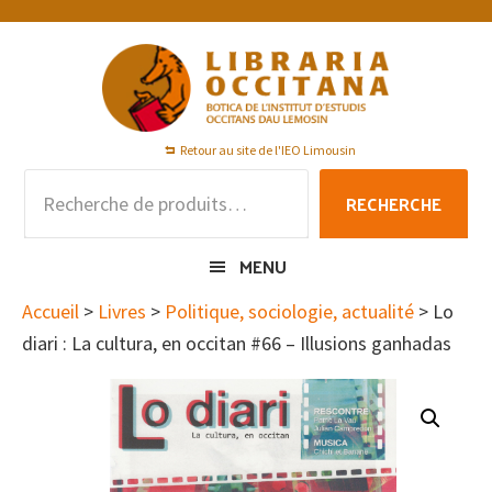
Passer
Passer
Passer
à
au
au
la
contenu
pied
navigation
principal
de
principale
page
Retour au site de l'IEO Limousin
Recherche
RECHERCHE
pour :
MENU
Accueil
>
Livres
>
Politique, sociologie, actualité
> Lo
diari : La cultura, en occitan #66 – Illusions ganhadas