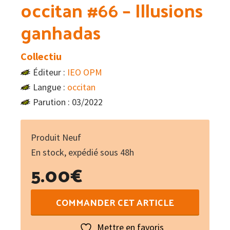
occitan #66 – Illusions
ganhadas
Collectiu
Éditeur :
IEO OPM
Langue :
occitan
Parution : 03/2022
Produit Neuf
En stock, expédié sous 48h
5.00
€
quantité
COMMANDER CET ARTICLE
de
Lo
Mettre en favoris