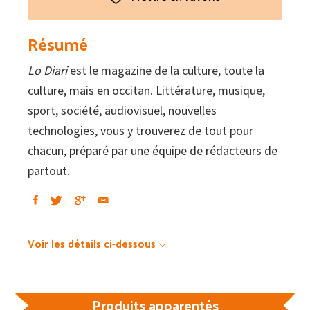
diari
:
Résumé
La
Lo Diari
est le magazine de la culture, toute la
cultura,
culture, mais en occitan. Littérature, musique,
en
sport, société, audiovisuel, nouvelles
occitan
technologies, vous y trouverez de tout pour
#66
chacun, préparé par une équipe de rédacteurs de
–
partout.
Illusions
ganhadas
Voir les détails ci-dessous
Produits apparentés