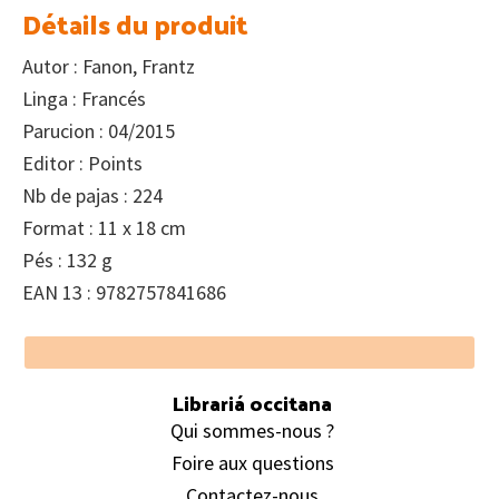
Détails du produit
Autor : Fanon, Frantz
Linga : Francés
Parucion : 04/2015
Editor : Points
Nb de pajas : 224
Format : 11 x 18 cm
Pés : 132 g
EAN 13 : 9782757841686
Footer
Librariá occitana
Qui sommes-nous ?
Foire aux questions
Contactez-nous