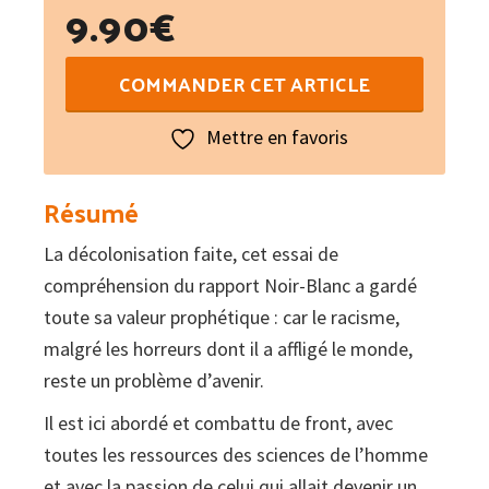
9.90
€
quantité
COMMANDER CET ARTICLE
de
Peau
Mettre en favoris
noire,
masques
Résumé
blancs
La décolonisation faite, cet essai de
compréhension du rapport Noir-Blanc a gardé
toute sa valeur prophétique : car le racisme,
malgré les horreurs dont il a affligé le monde,
reste un problème d’avenir.
Il est ici abordé et combattu de front, avec
toutes les ressources des sciences de l’homme
et avec la passion de celui qui allait devenir un