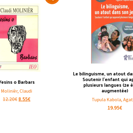
Le bilinguisme, un atout da
Soutenir l’enfant qui 
Vesins o Barbars
plusieurs langues (2e 
augmentée)
Molinièr, Claudi
Le
Le
12.20
€
8.55
€
Tupula Kabola, Aga
prix
prix
19.95
€
initial
actuel
était :
est :