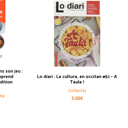
ns son jeu :
apprend
Lo diari : La cultura, en occitan #51 – A
édition
Taula !
Collectiu
the
5.00
€