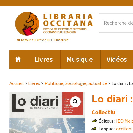
Passer
Passer
Passer
à
au
au
la
contenu
pied
navigation
principal
de
principale
page
Retour au site de l'IEO Limousin
Livres
Musique
Vidéos
Accueil
>
Livres
>
Politique, sociologie, actualité
> Lo diari : 
Lo diari 
Collectiu
Éditeur :
IEO Mei
Langue :
occitan