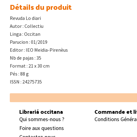
Détails du produit
Revuda Lo diari
Autor : Collectiu
Linga : Occitan
Parucion : 01/2019
Editor : IEO Meidia-Pirenèus
Nb de pajas : 35
Format : 21 x 30 cm
Pés : 88 g
ISSN : 24275735
Footer
Librariá occitana
Commande et li
Qui sommes-nous ?
Conditions Généra
Foire aux questions
Contactez-nous