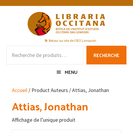
Passer
Passer
Passer
à
au
au
la
contenu
pied
navigation
principal
de
principale
page
Retour au site de l'IEO Limousin
Recherche
RECHERCHE
pour :
MENU
Accueil
/ Product Auteurs / Attias, Jonathan
Attias, Jonathan
Affichage de l’unique produit