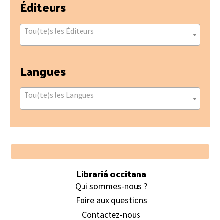
Éditeurs
Tou(te)s les Éditeurs
Langues
Tou(te)s les Langues
Footer
Librariá occitana
Qui sommes-nous ?
Foire aux questions
Contactez-nous