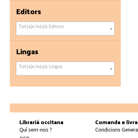
Editors
Tot(a)s lo(a)s Editors
Lingas
Tot(a)s lo(a)s Lingas
Footer
Librariá occitana
Comanda e livr
Quí sem-nos ?
Condicions Genera