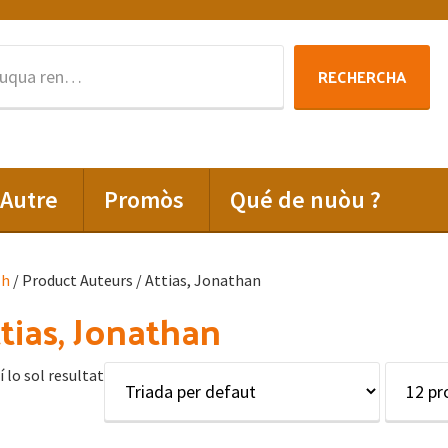
Rechercha
RECHERCHA
per
:
Autre
Promòs
Qué de nuòu ?
lh
/ Product Auteurs / Attias, Jonathan
tias, Jonathan
í lo sol resultat