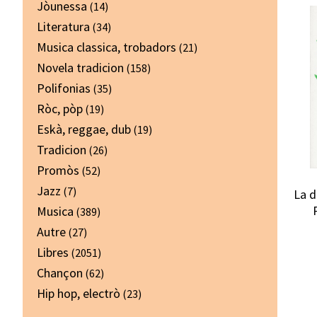
Jòunessa
(14)
Literatura
(34)
Musica classica, trobadors
(21)
Novela tradicion
(158)
Polifonias
(35)
Ròc, pòp
(19)
Eskà, reggae, dub
(19)
Tradicion
(26)
Promòs
(52)
Jazz
(7)
La d
Musica
(389)
Autre
(27)
Libres
(2051)
Chançon
(62)
Hip hop, electrò
(23)