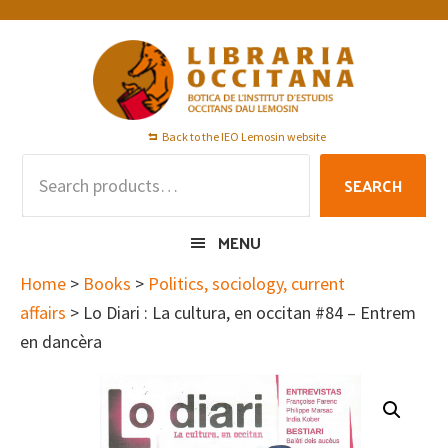
Skip
Skip
Skip
to
to
to
primary
main
footer
navigation
content
Back to the IEO Lemosin website
Search
SEARCH
for:
MENU
Home
>
Books
>
Politics, sociology, current
affairs
> Lo Diari : La cultura, en occitan #84 – Entrem
en dancèra