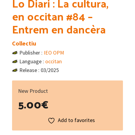
Lo Diari : La cultura,
en occitan #84 –
Entrem en dancèra
Collectiu
Publisher :
IEO OPM
Language :
occitan
Release : 03/2025
New Product
5.00
€
Add to favorites