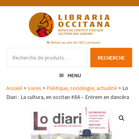
Passer
Passer
Passer
à
au
au
la
contenu
pied
navigation
principal
de
principale
page
Retour au site de l'IEO Limousin
Recherche
RECHERCHE
pour :
MENU
Accueil
>
Livres
>
Politique, sociologie, actualité
> Lo
Diari : La cultura, en occitan #84 – Entrem en dancèra