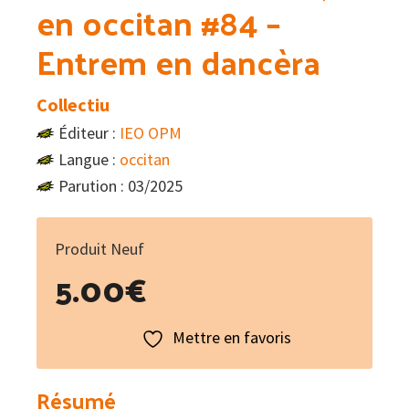
en occitan #84 –
Entrem en dancèra
Collectiu
Éditeur :
IEO OPM
Langue :
occitan
Parution : 03/2025
Produit Neuf
5.00
€
Mettre en favoris
Résumé