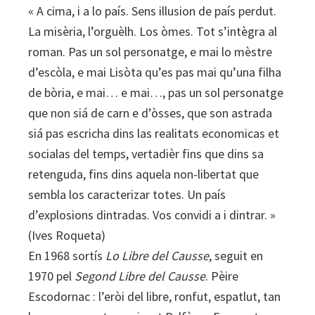
« A cima, i a lo país. Sens illusion de país perdut.
La misèria, l’orguèlh. Los òmes. Tot s’intègra al
roman. Pas un sol personatge, e mai lo mèstre
d’escòla, e mai Lisòta qu’es pas mai qu’una filha
de bòria, e mai… e mai…, pas un sol personatge
que non siá de carn e d’òsses, que son astrada
siá pas escricha dins las realitats economicas et
socialas del temps, vertadièr fins que dins sa
retenguda, fins dins aquela non-libertat que
sembla los caracterizar totes. Un país
d’explosions dintradas. Vos convidi a i dintrar. »
(Ives Roqueta)
En 1968 sortís
Lo Libre del Causse
, seguit en
1970 pel
Segond Libre del Causse
. Pèire
Escodornac : l’eròi del libre, ronfut, espatlut, tan