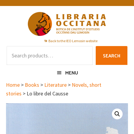
Skip
Skip
Skip
to
to
to
primary
main
footer
navigation
content
Back to the IEO Lemosin website
Search
SEARCH
for:
MENU
Home
>
Books
>
Literature
>
Novels, short
stories
> Lo libre del Causse