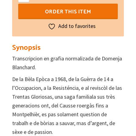
libre
ORDER THIS ITEM
del
Causse
Add to favorites
quantity
Synopsis
Transcripcion en grafia normalizada de Domenja
Blanchard.
De la Bèla Epòca a 1968, de la Guèrra de 14 a
l’Occupacion, a la Resisténcia, e al reviscòl de las
Trentas Gloriosas, una saga familiala sus très
generacions ont, del Causse roergàs fins a
Montpelhièr, es pas solament question de
trabalh e de bòrias a sauvar, mas d’argent, de
sèxe e de passion.