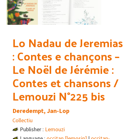
Lo Nadau de Jeremias
: Contes e chançons –
Le Noël de Jérémie :
Contes et chansons /
Lemouzi N°225 bis
Deredempt, Jan-Lop
Collectiu
Publisher :
Lemouzi
Language :
occitan [lemosin]
|
occitan-