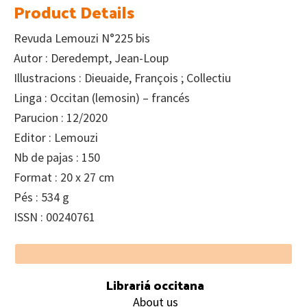
Product Details
Revuda Lemouzi N°225 bis
Autor : Deredempt, Jean-Loup
Illustracions : Dieuaide, François ; Collectiu
Linga : Occitan (lemosin) – francés
Parucion : 12/2020
Editor : Lemouzi
Nb de pajas : 150
Format : 20 x 27 cm
Pés : 534 g
ISSN : 00240761
Footer
Librariá occitana
About us