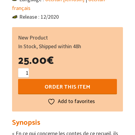
français
Release : 12/2020
New Product
In Stock, Shipped within 48h
25.00
€
Lo
Nadau
ORDER THIS ITEM
de
Jeremias
Add to favorites
:
Contes
Synopsis
e
« En ce qui concerne les contes de ce recueil, ils
chançons