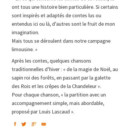
ont tous une histoire bien particulière. Si certains
-
sont inspirés et adaptés de contes lus ou
Le
entendus ici ou là, d’autres sont le fruit de mon
Noël
imagination.
de
Mais tous se déroulent dans notre campagne
Jérémie
limousine. »
:
Contes
Après les contes, quelques chansons
et
traditionnelles d’hiver : « de la magie de Noël, au
chansons
sapin roi des forêts, en passant par la galette
/
des Rois et les crêpes de la Chandeleur ».
Lemouzi
Pour chaque chanson, « la partition avec un
N°225
accompagnement simple, mais abordable,
bis
proposé par Louis Lascaud ».
quantity