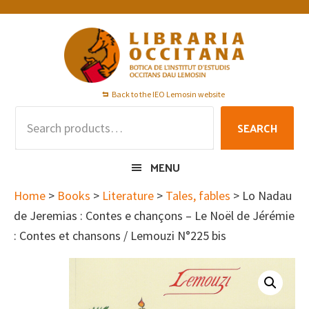
Skip
Skip
Skip
to
to
to
primary
main
footer
navigation
content
Back to the IEO Lemosin website
Search
SEARCH
for:
MENU
Home
>
Books
>
Literature
>
Tales, fables
> Lo Nadau
de Jeremias : Contes e chançons – Le Noël de Jérémie
: Contes et chansons / Lemouzi N°225 bis