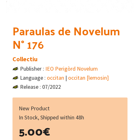
Paraulas de Novelum
N° 176
Collectiu
Publisher :
IEO Perigòrd Novelum
Language :
occitan
|
occitan [lemosin]
Release : 07/2022
New Product
In Stock, Shipped within 48h
5.00
€