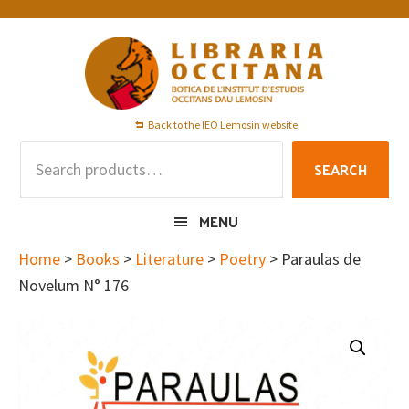
Skip
Skip
Skip
to
to
to
primary
main
footer
navigation
content
Back to the IEO Lemosin website
Search
SEARCH
for:
MENU
Home
>
Books
>
Literature
>
Poetry
> Paraulas de
Novelum N° 176