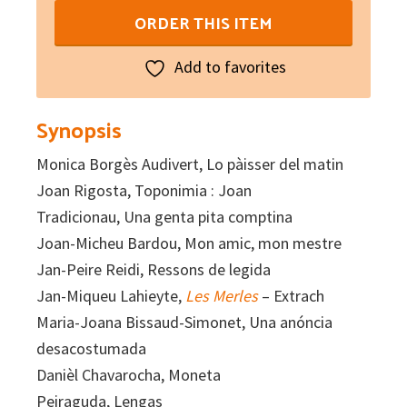
Paraulas
ORDER THIS ITEM
de
Novelum
Add to favorites
N°
176
Synopsis
quantity
Monica Borgès Audivert, Lo pàisser del matin
Joan Rigosta, Toponimia : Joan
Tradicionau, Una genta pita comptina
Joan-Micheu Bardou, Mon amic, mon mestre
Jan-Peire Reidi, Ressons de legida
Jan-Miqueu Lahieyte,
Les Merles
– Extrach
Maria-Joana Bissaud-Simonet, Una anóncia
desacostumada
Danièl Chavarocha, Moneta
Peiraguda, Lengas