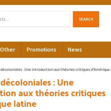
Search
SEARCH
for:
Other
Promotions
News
décoloniales : Une introduction aux théories critiques d’Amérique 
décoloniales : Une
tion aux théories critiques
ue latine