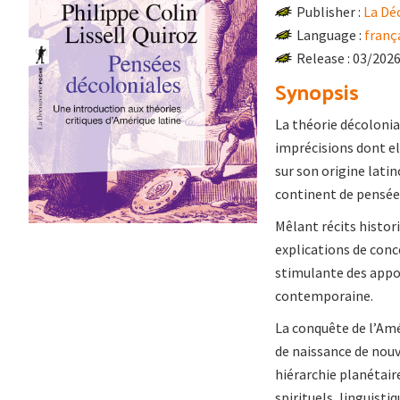
Publisher :
La Dé
Language :
franç
Release : 03/202
Synopsis
La théorie décolonia
imprécisions dont el
sur son origine lati
continent de pensé
Mêlant récits histor
explications de conce
stimulante des appor
contemporaine.
La conquête de l’Amé
de naissance de nou
hiérarchie planétair
spirituels, linguisti