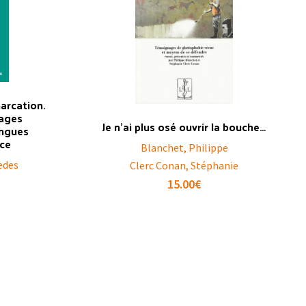
arcation.
sages
Je n’ai plus osé ouvrir la bouche…
angues
nce
Blanchet, Philippe
edes
Clerc Conan, Stéphanie
15.00
€