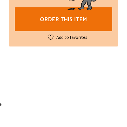
Une
introduction
ORDER THIS ITEM
aux
théories
critiques
Add to favorites
d'Amérique
latine
quantity
e