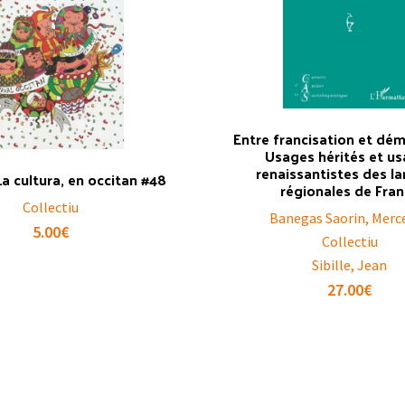
Entre francisation et dém
Usages hérités et u
renaissantistes des l
 La cultura, en occitan #48
régionales de Fra
Collectiu
Banegas Saorin, Merc
5.00
€
Collectiu
Sibille, Jean
27.00
€