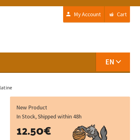
My Account
Cart
EN
latine
New Product
In Stock, Shipped within 48h
Pensées
12.50
€
décoloniales
: