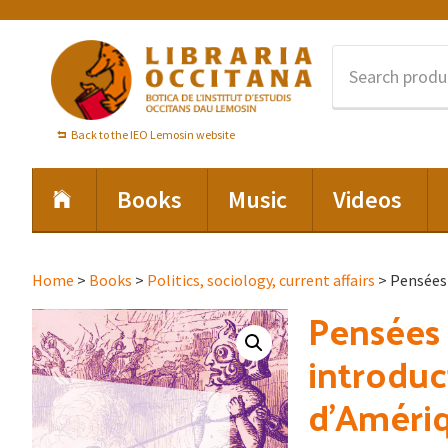
Skip
Skip
Skip
to
to
to
primary
main
footer
navigation
content
Back to the IEO Lemosin website
Books
Music
Videos
Home
>
Books
>
Politics, sociology, current affairs
> Pensées 
Pensées 
introduc
d’Amériq