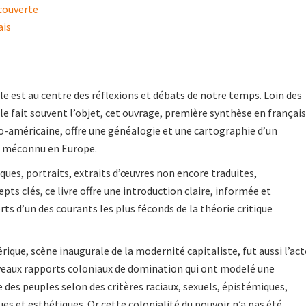
couverte
ais
6
le est au centre des réflexions et débats de notre temps. Loin des
le fait souvent l’objet, cet ouvrage, première synthèse en français
no-américaine, offre une généalogie et une cartographie d’un
e méconnu en Europe.
iques, portraits, extraits d’œuvres non encore traduites,
pts clés, ce livre offre une introduction claire, informée et
ts d’un des courants les plus féconds de la théorie critique
rique, scène inaugurale de la modernité capitaliste, fut aussi l’act
veaux rapports coloniaux de domination qui ont modelé une
e des peuples selon des critères raciaux, sexuels, épistémiques,
ques et esthétiques. Or cette colonialité du pouvoir n’a pas été