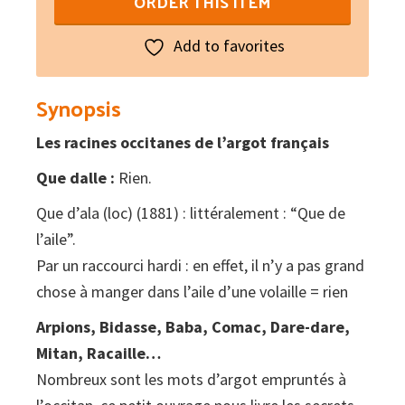
ORDER THIS ITEM
dalle
!
Add to favorites
:
Quand
Synopsis
l'argot
Les racines occitanes de l’argot français
parle
occitan
Que dalle :
Rien.
quantity
Que d’ala (loc) (1881) : littéralement : “Que de
l’aile”.
Par un raccourci hardi : en effet, il n’y a pas grand
chose à manger dans l’aile d’une volaille = rien
Arpions, Bidasse, Baba, Comac, Dare-dare,
Mitan, Racaille…
Nombreux sont les mots d’argot empruntés à