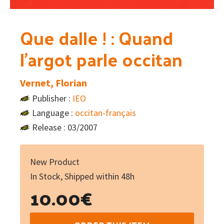
Que dalle ! : Quand
l’argot parle occitan
Vernet, Florian
Publisher :
IEO
Language :
occitan-français
Release : 03/2007
New Product
In Stock, Shipped within 48h
10.00
€
Que