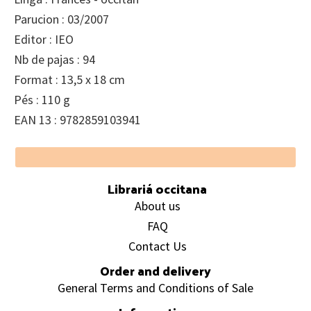
Parucion : 03/2007
Editor : IEO
Nb de pajas : 94
Format : 13,5 x 18 cm
Pés : 110 g
EAN 13 : 9782859103941
Footer
Librariá occitana
About us
FAQ
Contact Us
Order and delivery
General Terms and Conditions of Sale