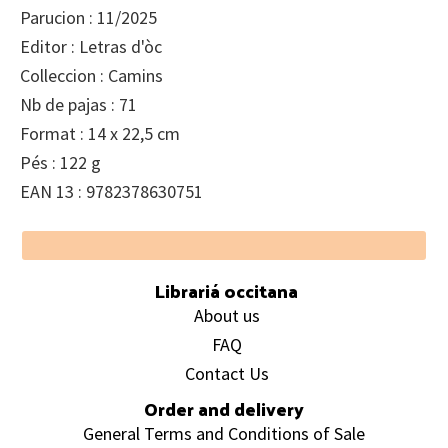
Parucion : 11/2025
Editor : Letras d'òc
Colleccion : Camins
Nb de pajas : 71
Format : 14 x 22,5 cm
Pés : 122 g
EAN 13 : 9782378630751
Footer
Librariá occitana
About us
FAQ
Contact Us
Order and delivery
General Terms and Conditions of Sale