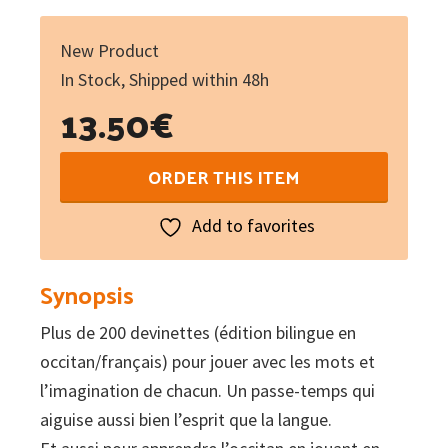
New Product
In Stock, Shipped within 48h
13.50
€
Qu'es
ORDER THIS ITEM
aquò,
qu'es
Add to favorites
aquò
?
Synopsis
:
Plus de 200 devinettes (édition bilingue en
Le
occitan/français) pour jouer avec les mots et
livre
l’imagination de chacun. Un passe-temps qui
des
aiguise aussi bien l’esprit que la langue.
devinettes