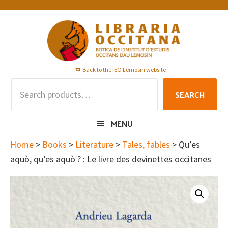
Skip
Skip
Skip
to
to
to
primary
main
footer
navigation
content
Back to the IEO Lemosin website
Search
SEARCH
for:
MENU
Home
>
Books
>
Literature
>
Tales, fables
> Qu’es
aquò, qu’es aquò ? : Le livre des devinettes occitanes