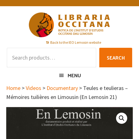
Skip
Skip
Skip
to
to
to
primary
main
footer
navigation
content
Back to the IEO Lemosin website
Search
SEARCH
for:
MENU
Home
>
Videos
>
Documentary
> Teules e teulieras –
Mémoires tuilières en Limousin (En Lemosin 21)