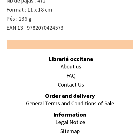
Nb de pajas : 472
Format : 11 x 18 cm
Pés : 236 g
EAN 13 : 9782070424573
Footer
Librariá occitana
About us
FAQ
Contact Us
Order and delivery
General Terms and Conditions of Sale
Information
Legal Notice
Sitemap