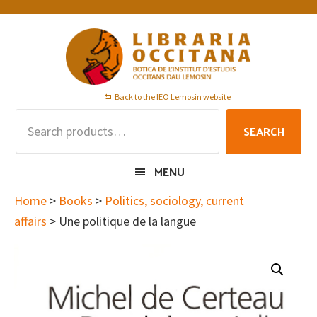
Skip
Skip
Skip
to
to
to
primary
main
footer
navigation
content
Back to the IEO Lemosin website
Search
SEARCH
for:
MENU
Home
>
Books
>
Politics, sociology, current
affairs
> Une politique de la langue