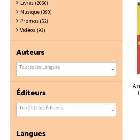
Livres
(2060)
Musique
(390)
Promos
(52)
Vidéos
(93)
Auteurs
Toutes les Langues
A n
Éditeurs
Tou(te)s les Éditeurs
Langues