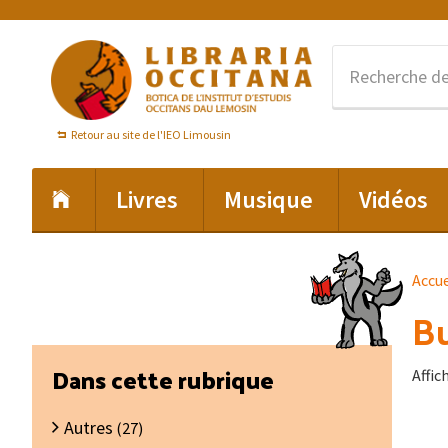
Passer
Passer
Passer
à
au
au
la
contenu
pied
navigation
principal
de
principale
page
Retour au site de l'IEO Limousin
Livres
Musique
Vidéos
Accue
Bu
Barre
Dans cette rubrique
Affic
latérale
Autres
principale
(27)