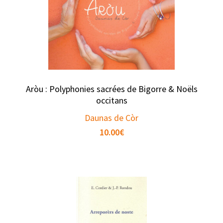
Aròu : Polyphonies sacrées de Bigorre & Noëls
occitans
Daunas de Còr
10.00
€