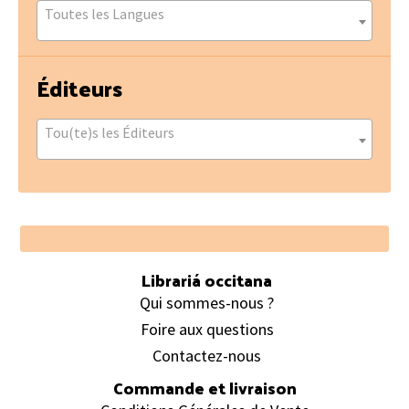
Toutes les Langues
Éditeurs
Tou(te)s les Éditeurs
Footer
Librariá occitana
Qui sommes-nous ?
Foire aux questions
Contactez-nous
Commande et livraison