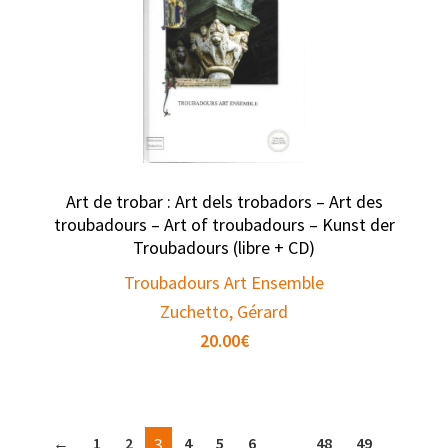
Art de trobar : Art dels trobadors – Art des
troubadours – Art of troubadours – Kunst der
Troubadours (libre + CD)
Troubadours Art Ensemble
Zuchetto, Gérard
20.00
€
←
1
2
3
4
5
6
…
48
49