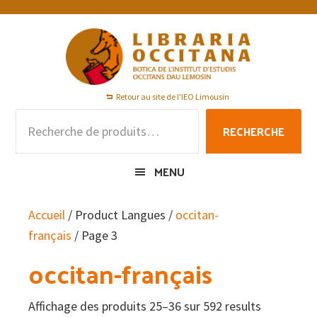
Passer
Passer
Passer
à
au
au
la
contenu
pied
navigation
principal
de
principale
page
Retour au site de l'IEO Limousin
Recherche
RECHERCHE
pour :
MENU
Accueil
/ Product Langues /
occitan-
français
/ Page 3
occitan-français
Affichage des produits 25–36 sur 592 results