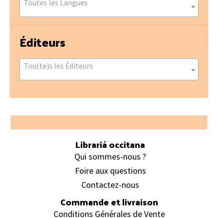
Toutes les Langues
Éditeurs
Tou(te)s les Éditeurs
Footer
Librariá occitana
Qui sommes-nous ?
Foire aux questions
Contactez-nous
Commande et livraison
Conditions Générales de Vente