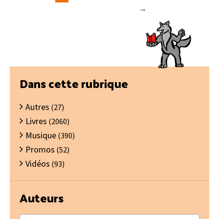
→
Barre
Dans cette rubrique
latérale
Autres
principale
(27)
Livres
(2060)
Musique
(390)
Promos
(52)
Vidéos
(93)
Auteurs