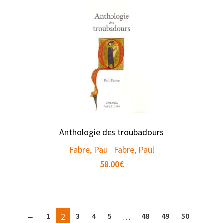
Anthologie des troubadours
Fabre, Pau | Fabre, Paul
58.00
€
←
1
2
3
4
5
…
48
49
50