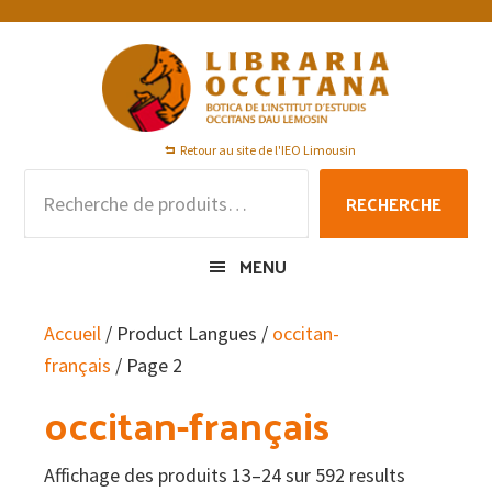
Passer
Passer
Passer
à
au
au
la
contenu
pied
navigation
principal
de
principale
page
Retour au site de l'IEO Limousin
Recherche
RECHERCHE
pour :
MENU
Accueil
/ Product Langues /
occitan-
français
/ Page 2
occitan-français
Affichage des produits 13–24 sur 592 results