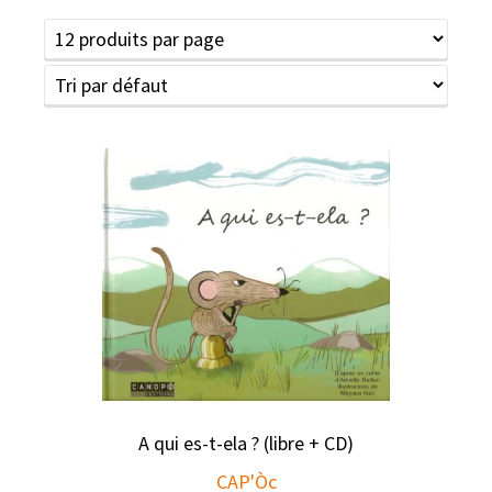
A qui es-t-ela ? (libre + CD)
CAP'Òc