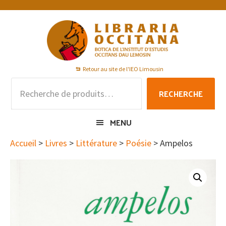
Passer
Passer
Passer
à
au
au
la
contenu
pied
navigation
principal
de
principale
page
Retour au site de l'IEO Limousin
Recherche
RECHERCHE
pour :
MENU
Accueil
>
Livres
>
Littérature
>
Poésie
> Ampelos