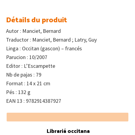
Détails du produit
Autor : Manciet, Bernard
Traductor : Manciet, Bernard ; Latry, Guy
Linga : Occitan (gascon) – francés
Parucion : 10/2007
Editor : L’Escampette
Nb de pajas : 79
Format : 14 x 21 cm
Pés : 132 g
EAN 13 : 9782914387927
Footer
Librariá occitana