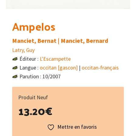
Ampelos
Manciet, Bernat | Manciet, Bernard
Latry, Guy
Éditeur :
L'Escampette
Langue :
occitan [gascon]
|
occitan-français
Parution : 10/2007
Produit Neuf
13.20
€
Mettre en favoris