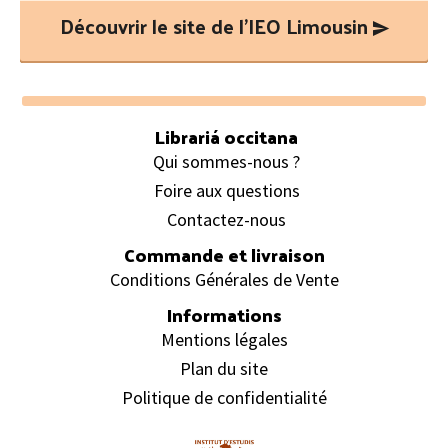
Découvrir le site de l’IEO Limousin
Footer
Librariá occitana
Qui sommes-nous ?
Foire aux questions
Contactez-nous
Commande et livraison
Conditions Générales de Vente
Informations
Mentions légales
Plan du site
Politique de confidentialité