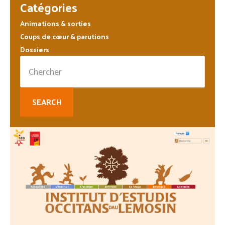
Barre
omises
Catégories
latérale
Animations & sorties
principale
Coups de cœur & parutions
Dossiers
Search
for: