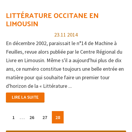
LITTÉRATURE OCCITANE EN
LIMOUSIN
23.11
2014
En décembre 2002, paraissait le n°14 de Machine à
Feuilles, revue alors publiée par le Centre Régional du
Livre en Limousin. Même s'il a aujourd'hui plus de dix
ans, ce numéro constitue toujours une belle entrée en
matière pour qui souhaite faire un premier tour
d'horizon de la « Littérature ...
LIRE LA SUITE
Pages
…
Page
Page
Page
Page
1
26
27
28
provisoires