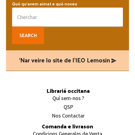
Quò qu’avem aimat e quò noveu
Search
for:
‘Nar veire lo site de l’IEO Lemosin
Footer
Librariá occitana
Quí sem-nos ?
QSP
Nos Contactar
Comanda e livrason
Condicions Generalas de Venta