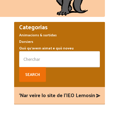
Primary
Categorias
Sidebar
Animacions & surtidas
Dorsiers
Quò qu’avem aimat e quò noveu
Search
for:
‘Nar veire lo site de l’IEO Lemosin