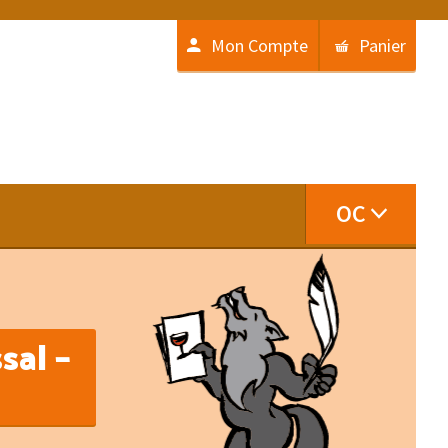
Mon Compte
Panier
OC
sal –