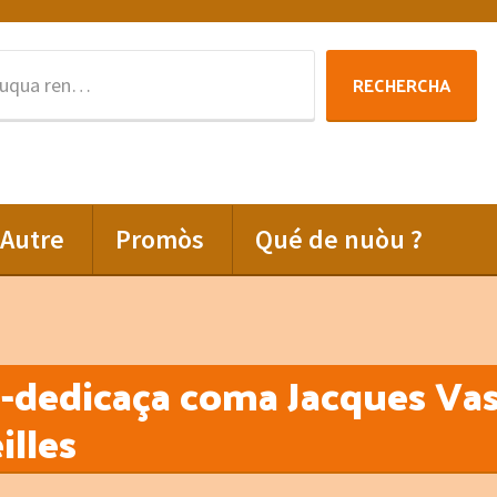
Rechercha
RECHERCHA
per
:
Autre
Promòs
Qué de nuòu ?
dedicaça coma Jacques Vas
illes