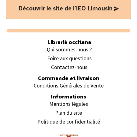
Découvrir le site de l’IEO Limousin
Footer
Librariá occitana
Qui sommes-nous ?
Foire aux questions
Contactez-nous
Commande et livraison
Conditions Générales de Vente
Informations
Mentions légales
Plan du site
Politique de confidentialité