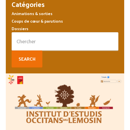
Barre
Catégories
latérale
Animations & sorties
principale
Coups de cœur & parutions
Dossiers
Search
for: