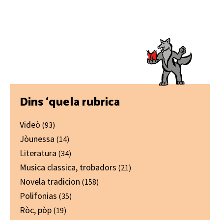
Primary
Dins ‘quela rubrica
Sidebar
Videò
(93)
Jòunessa
(14)
Literatura
(34)
Musica classica, trobadors
(21)
Novela tradicion
(158)
Polifonias
(35)
Ròc, pòp
(19)