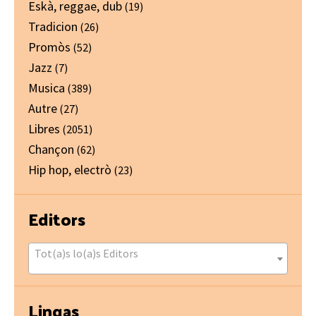
Eskà, reggae, dub
(19)
Tradicion
(26)
Promòs
(52)
Jazz
(7)
Musica
(389)
Autre
(27)
Libres
(2051)
Chançon
(62)
Hip hop, electrò
(23)
Editors
Tot(a)s lo(a)s Editors
Lingas