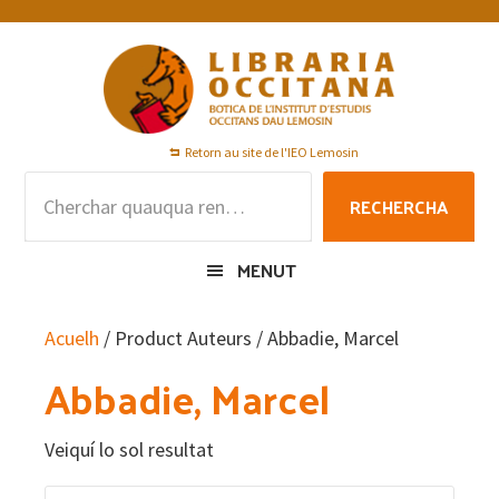
Skip
Skip
Skip
to
to
to
primary
main
footer
navigation
content
Retorn au site de l'IEO Lemosin
Rechercha
RECHERCHA
per
:
MENUT
Acuelh
/ Product Auteurs / Abbadie, Marcel
Abbadie, Marcel
Veiquí lo sol resultat