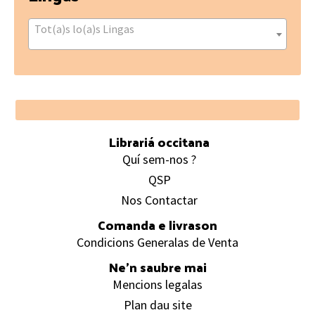
Tot(a)s lo(a)s Lingas
Footer
Librariá occitana
Quí sem-nos ?
QSP
Nos Contactar
Comanda e livrason
Condicions Generalas de Venta
Ne’n saubre mai
Mencions legalas
Plan dau site