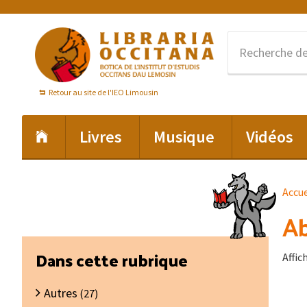
Passer
Passer
Passer
à
au
au
la
contenu
pied
navigation
principal
de
principale
page
Retour au site de l'IEO Limousin
Livres
Musique
Vidéos
Accue
Ab
Barre
Dans cette rubrique
Affic
latérale
Autres
principale
(27)