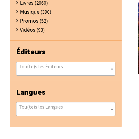
Livres
(2060)
Musique
(390)
Promos
(52)
Vidéos
(93)
Éditeurs
Tou(te)s les Éditeurs
Langues
Tou(te)s les Langues