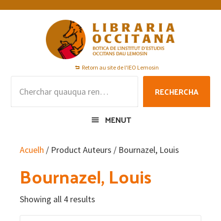
Skip
Skip
Skip
to
to
to
primary
main
footer
navigation
content
Retorn au site de l'IEO Lemosin
Rechercha
RECHERCHA
per
:
MENUT
Acuelh
/ Product Auteurs / Bournazel, Louis
Bournazel, Louis
Showing all 4 results