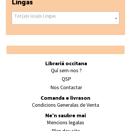
Lingas
Tot(a)s lo(a)s Lingas
Footer
Librariá occitana
Quí sem-nos ?
QSP
Nos Contactar
Comanda e livrason
Condicions Generalas de Venta
Ne’n saubre mai
Mencions legalas
Plan dau site