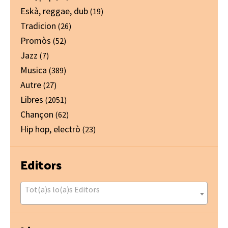
Eskà, reggae, dub
(19)
Tradicion
(26)
Promòs
(52)
Jazz
(7)
Musica
(389)
Autre
(27)
Libres
(2051)
Chançon
(62)
Hip hop, electrò
(23)
Editors
Tot(a)s lo(a)s Editors