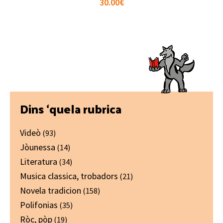
30.00
€
Primary
Dins ‘quela rubrica
Sidebar
Videò
(93)
Jòunessa
(14)
Literatura
(34)
Musica classica, trobadors
(21)
Novela tradicion
(158)
Polifonias
(35)
Ròc, pòp
(19)