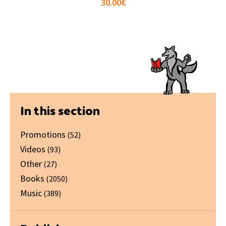
30.00
€
Primary
In this section
Sidebar
Promotions
(52)
Videos
(93)
Other
(27)
Books
(2050)
Music
(389)