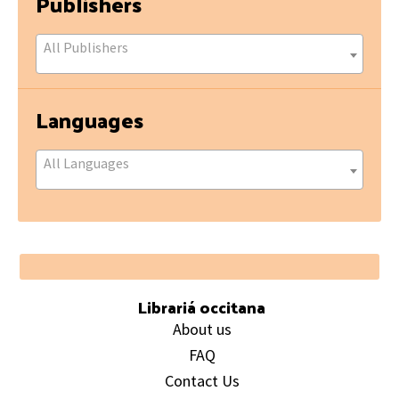
Publishers
All Publishers
Languages
All Languages
Footer
Librariá occitana
About us
FAQ
Contact Us