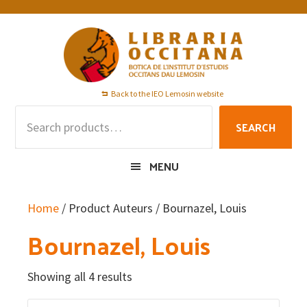
Skip
Skip
Skip
to
to
to
primary
main
footer
navigation
content
Back to the IEO Lemosin website
Search
SEARCH
for:
MENU
Home
/ Product Auteurs / Bournazel, Louis
Bournazel, Louis
Showing all 4 results