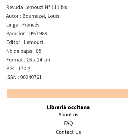
Revuda Lemouzi N° 111 bis
Autor : Bournazel, Louis
Linga : Francés
Parucion : 09/1989
Editor : Lemouzi
Nb de pajas : 85
Format : 16 x 24 cm
Pés : 170 g
ISSN : 00240761
Footer
Librariá occitana
About us
FAQ
Contact Us