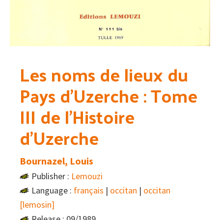
Les noms de lieux du
Pays d’Uzerche : Tome
III de l’Histoire
d’Uzerche
Bournazel, Louis
Publisher :
Lemouzi
Language :
français
|
occitan
|
occitan
[lemosin]
Release : 09/1989