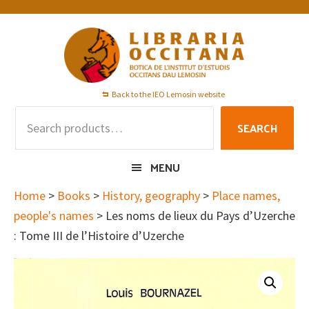
Skip
Skip
Skip
to
to
to
primary
main
footer
navigation
content
Back to the IEO Lemosin website
Search
SEARCH
for:
MENU
Home
>
Books
>
History, geography
>
Place names,
people's names
> Les noms de lieux du Pays d’Uzerche
: Tome III de l’Histoire d’Uzerche