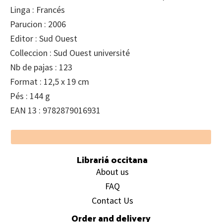
Linga : Francés
Parucion : 2006
Editor : Sud Ouest
Colleccion : Sud Ouest université
Nb de pajas : 123
Format : 12,5 x 19 cm
Pés : 144 g
EAN 13 : 9782879016931
Footer
Librariá occitana
About us
FAQ
Contact Us
Order and delivery