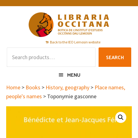
Skip
Skip
Skip
to
to
to
primary
main
footer
navigation
content
Back to the IEO Lemosin website
Search
SEARCH
for:
MENU
Home
>
Books
>
History, geography
>
Place names,
people's names
> Toponymie gasconne